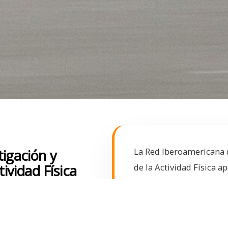
La Red Iberoamericana d
igación y
ividad Física
de la Actividad Física a
enfocarse en una temáti
redes de la AUIP: la inte
investigación y docenci